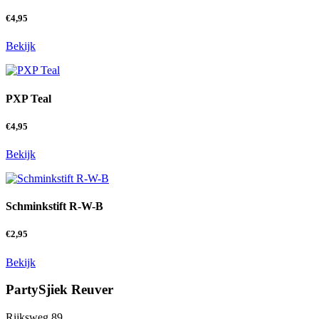
€
4,95
Bekijk
PXP Teal
€
4,95
Bekijk
Schminkstift R-W-B
€
2,95
Bekijk
PartySjiek Reuver
Rijksweg 89