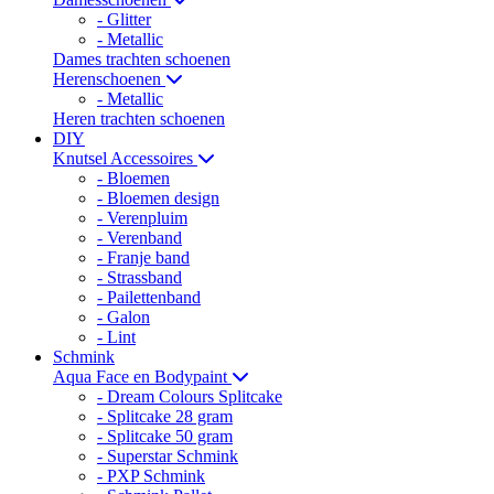
- Glitter
- Metallic
Dames trachten schoenen
Herenschoenen
- Metallic
Heren trachten schoenen
DIY
Knutsel Accessoires
- Bloemen
- Bloemen design
- Verenpluim
- Verenband
- Franje band
- Strassband
- Pailettenband
- Galon
- Lint
Schmink
Aqua Face en Bodypaint
- Dream Colours Splitcake
- Splitcake 28 gram
- Splitcake 50 gram
- Superstar Schmink
- PXP Schmink