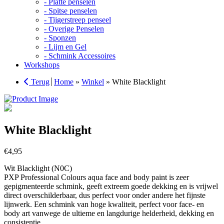
- Platte penselen
- Spitse penselen
- Tijgerstreep penseel
- Overige Penselen
- Sponzen
- Lijm en Gel
- Schmink Accessoires
Workshops
Terug
Home
»
Winkel
»
White Blacklight
White Blacklight
€
4,95
Wit Blacklight (N0C)
PXP Professional Colours aqua face and body paint is zeer
gepigmenteerde schmink, geeft extreem goede dekking en is vrijwel
direct overschilderbaar, dus perfect voor onder andere het fijnste
lijnwerk. Een schmink van hoge kwaliteit, perfect voor face- en
body art vanwege de ultieme en langdurige helderheid, dekking en
consistentie.