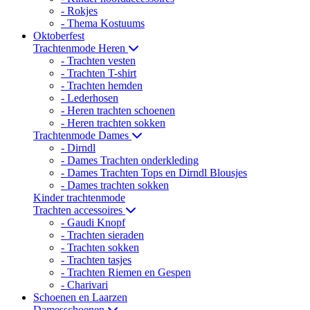
- Rokjes
- Thema Kostuums
Oktoberfest
Trachtenmode Heren
- Trachten vesten
- Trachten T-shirt
- Trachten hemden
- Lederhosen
- Heren trachten schoenen
- Heren trachten sokken
Trachtenmode Dames
- Dirndl
- Dames Trachten onderkleding
- Dames Trachten Tops en Dirndl Blousjes
- Dames trachten sokken
Kinder trachtenmode
Trachten accessoires
- Gaudi Knopf
- Trachten sieraden
- Trachten sokken
- Trachten tasjes
- Trachten Riemen en Gespen
- Charivari
Schoenen en Laarzen
Damesschoenen