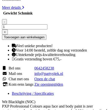
Meer details
Gewicht Schmink
-
White
Blacklight
+
aantal
Toevoegen aan winkelwagen
Veel unieke producten!
Voor 14:00 besteld, zelfde dag nog verzonden
Uitstekende prijs-kwaliteitsverhouding
Gratis verzending boven €75,-
Bel ons
0642458238
Mail ons
info@partysjiek.nl
Chat met ons
Open de chat
Kom eens langs
Zie openingstijden
Beschrijving / Specificaties
Wit Blacklight (N0C)
PXP Professional Colours aqua face and body paint is zeer