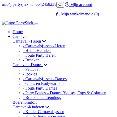
info@partysjiek.nl
|
0642458238
Mijn account
Mijn winkelmandje
(0)
Home
Carnaval
Carnaval - Heren
- Carnavalsjassen - Heren
- Heren Hemden
- Foute Party Heren
- Broeken
Carnaval - Dames
- Petticoat
- Rokjes
- Carnavalsjassen - Dames
- Gilets en Bodywarmers
- Foute Party Dames
- Party Basics – Dames Blouses, Tops & Coltruien
- Broeken en Leggings
Boerenbruiloft
Carnaval-Kinderen
- Kinder Carnavalsjassen
- Kinder hoofdaccessoires