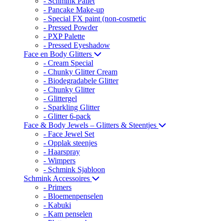
- Schmink Pallet
- Pancake Make-up
- Special FX paint (non-cosmetic
- Pressed Powder
- PXP Palette
- Pressed Eyeshadow
Face en Body Glitters
- Cream Special
- Chunky Glitter Cream
- Biodegradabele Glitter
- Chunky Glitter
- Glittergel
- Sparkling Glitter
- Glitter 6-pack
Face & Body Jewels – Glitters & Steentjes
- Face Jewel Set
- Opplak steenjes
- Haarspray
- Wimpers
- Schmink Sjabloon
Schmink Accessoires
- Primers
- Bloemenpenselen
- Kabuki
- Kam penselen