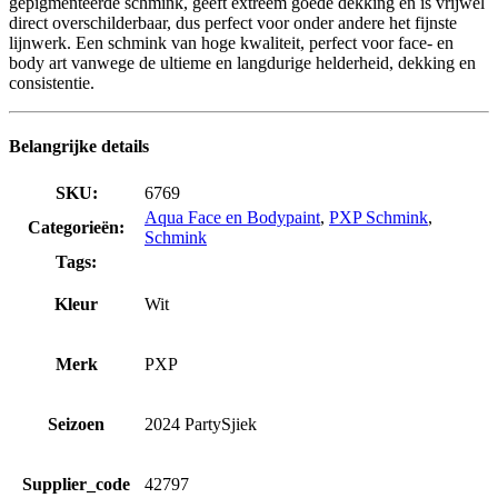
gepigmenteerde schmink, geeft extreem goede dekking en is vrijwel
direct overschilderbaar, dus perfect voor onder andere het fijnste
lijnwerk. Een schmink van hoge kwaliteit, perfect voor face- en
body art vanwege de ultieme en langdurige helderheid, dekking en
consistentie.
Belangrijke details
SKU:
6769
Aqua Face en Bodypaint
,
PXP Schmink
,
Categorieën:
Schmink
Tags:
Kleur
Wit
Merk
PXP
Seizoen
2024 PartySjiek
Supplier_code
42797