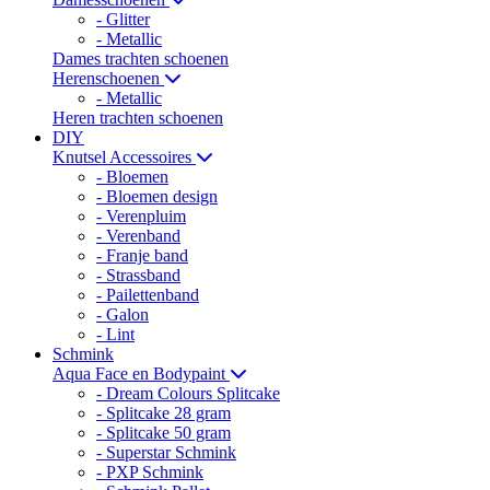
- Glitter
- Metallic
Dames trachten schoenen
Herenschoenen
- Metallic
Heren trachten schoenen
DIY
Knutsel Accessoires
- Bloemen
- Bloemen design
- Verenpluim
- Verenband
- Franje band
- Strassband
- Pailettenband
- Galon
- Lint
Schmink
Aqua Face en Bodypaint
- Dream Colours Splitcake
- Splitcake 28 gram
- Splitcake 50 gram
- Superstar Schmink
- PXP Schmink