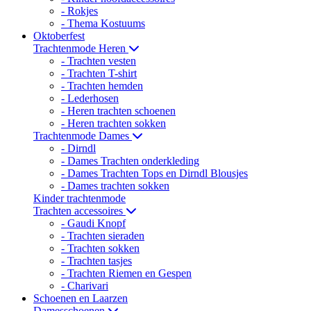
- Rokjes
- Thema Kostuums
Oktoberfest
Trachtenmode Heren
- Trachten vesten
- Trachten T-shirt
- Trachten hemden
- Lederhosen
- Heren trachten schoenen
- Heren trachten sokken
Trachtenmode Dames
- Dirndl
- Dames Trachten onderkleding
- Dames Trachten Tops en Dirndl Blousjes
- Dames trachten sokken
Kinder trachtenmode
Trachten accessoires
- Gaudi Knopf
- Trachten sieraden
- Trachten sokken
- Trachten tasjes
- Trachten Riemen en Gespen
- Charivari
Schoenen en Laarzen
Damesschoenen