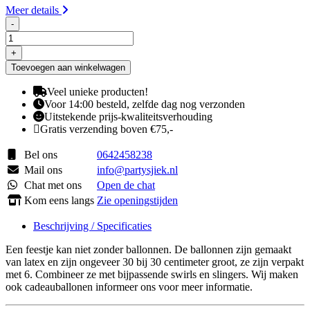
Meer details
-
Ballonnen
Metallic
+
rosé-
Toevoegen aan winkelwagen
roze
aantal
Veel unieke producten!
Voor 14:00 besteld, zelfde dag nog verzonden
Uitstekende prijs-kwaliteitsverhouding
Gratis verzending boven €75,-
Bel ons
0642458238
Mail ons
info@partysjiek.nl
Chat met ons
Open de chat
Kom eens langs
Zie openingstijden
Beschrijving / Specificaties
Een feestje kan niet zonder ballonnen. De ballonnen zijn gemaakt
van latex en zijn ongeveer 30 bij 30 centimeter groot, ze zijn verpakt
met 6. Combineer ze met bijpassende swirls en slingers. Wij maken
ook cadeauballonen informeer ons voor meer informatie.