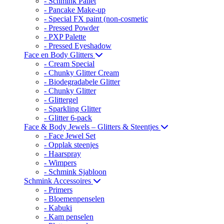
- Schmink Pallet
- Pancake Make-up
- Special FX paint (non-cosmetic
- Pressed Powder
- PXP Palette
- Pressed Eyeshadow
Face en Body Glitters
- Cream Special
- Chunky Glitter Cream
- Biodegradabele Glitter
- Chunky Glitter
- Glittergel
- Sparkling Glitter
- Glitter 6-pack
Face & Body Jewels – Glitters & Steentjes
- Face Jewel Set
- Opplak steenjes
- Haarspray
- Wimpers
- Schmink Sjabloon
Schmink Accessoires
- Primers
- Bloemenpenselen
- Kabuki
- Kam penselen