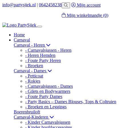
info@partysjiek.nl
|
0642458238
Mijn account
Mijn winkelmandje
(0)
Home
Carnaval
Carnaval - Heren
- Carnavalsjassen - Heren
- Heren Hemden
- Foute Party Heren
- Broeken
Carnaval - Dames
- Petticoat
- Rokjes
- Carnavalsjassen - Dames
- Gilets en Bodywarmers
- Foute Party Dames
- Party Basics – Dames Blouses, Tops & Coltruien
- Broeken en Leggings
Boerenbruiloft
Carnaval-Kinderen
- Kinder Carnavalsjassen
- Kinder hoofdaccessoires